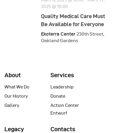
h
2025 @ 10:00
t
Quality Medical Care Must
e
Be Available for Everyone
n
Ekoterra Center
230th Street,
,
Oakland Gardens
N
a
v
About
Services
i
What We Do
Leadership
g
Our History
Donate
a
Gallery
Action Center
t
Entwurf
i
Legacy
Contacts