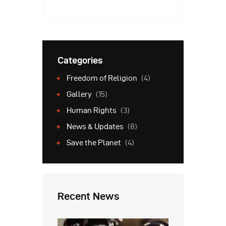
Categories
Freedom of Religion
(4)
Gallery
(15)
Human Rights
(3)
News & Updates
(8)
Save the Planet
(4)
Recent News