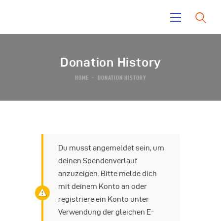
Donation History
Home
HOME
DONATION HISTORY
La Mara
Tayrona Garden
El Taino
News
Contacts
Du musst angemeldet sein, um
deinen Spendenverlauf
anzuzeigen. Bitte melde dich
mit deinem Konto an oder
registriere ein Konto unter
Verwendung der gleichen E-